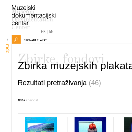
HR
|
EN
PRONAĐI PLAKAT
mdc
Zbirke, fondovi
Zbirka muzejskih plakat
Rezultati pretraživanja
(46)
znanost
TEMA