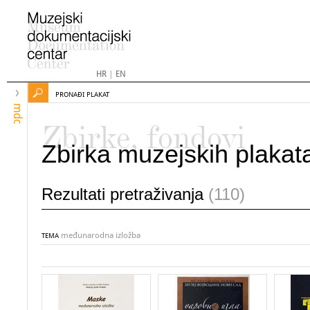
HR
|
EN
PRONAĐI PLAKAT
mdc
Zbirke, fondovi
Zbirka muzejskih plakat
Rezultati pretraživanja
(110)
međunarodna izložba
TEMA