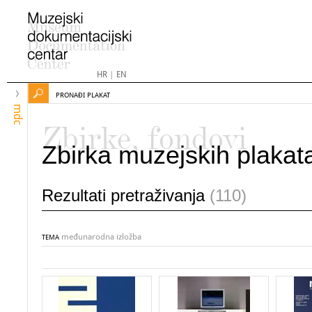
HR
|
EN
PRONAĐI PLAKAT
mdc
Zbirke, fondovi
Zbirka muzejskih plakat
Rezultati pretraživanja
(110)
međunarodna izložba
TEMA