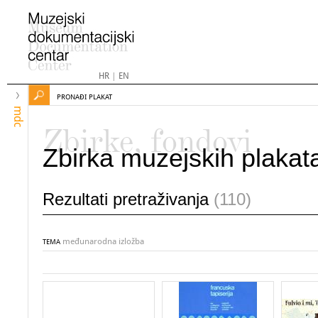
HR
|
EN
PRONAĐI PLAKAT
mdc
Zbirke, fondovi
Zbirka muzejskih plakat
Rezultati pretraživanja
(110)
međunarodna izložba
TEMA