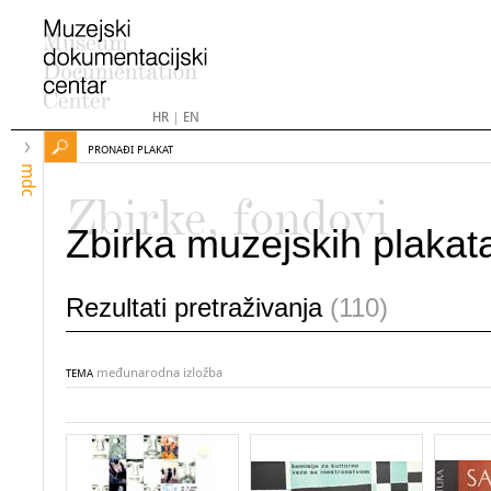
HR
|
EN
PRONAĐI PLAKAT
mdc
Zbirke, fondovi
Zbirka muzejskih plakat
Rezultati pretraživanja
(110)
međunarodna izložba
TEMA