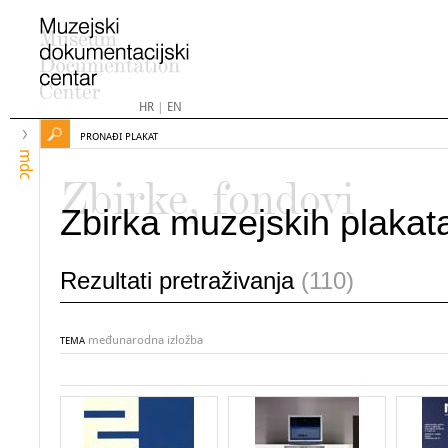
HR
|
EN
PRONAĐI PLAKAT
mdc
Zbirke, fondovi
Zbirka muzejskih plakat
Rezultati pretraživanja
(110)
međunarodna izložba
TEMA