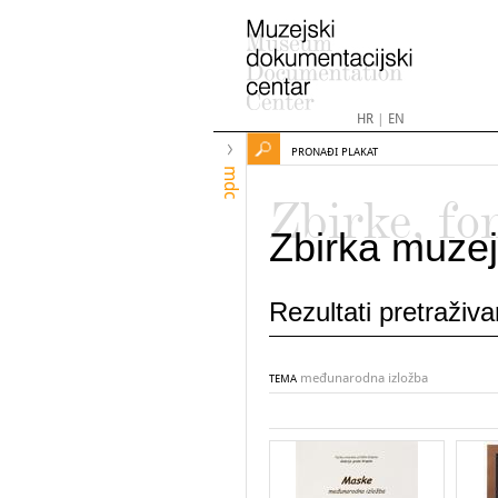
HR
|
EN
PRONAĐI PLAKAT
mdc
Zbirke, fo
Zbirka muzej
Rezultati pretraživ
međunarodna izložba
TEMA