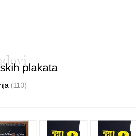
ndovi
skih plakata
anja
(110)