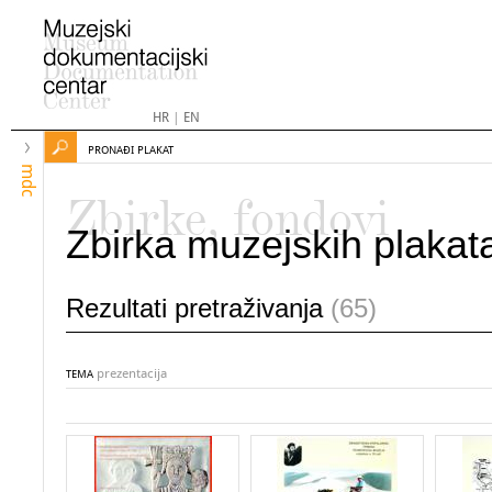
HR
|
EN
PRONAĐI PLAKAT
mdc
Zbirke, fondovi
Zbirka muzejskih plakat
Rezultati pretraživanja
(65)
prezentacija
TEMA