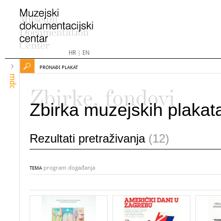
HR
|
EN
PRONAĐI PLAKAT
mdc
Zbirke, fondovi
Zbirka muzejskih plakat
Rezultati pretraživanja
(12)
program događanja
TEMA