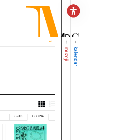
muzeji
kalendar
GRAD
GODINA