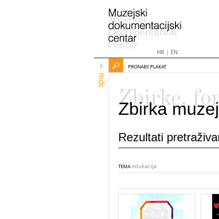
HR
|
EN
PRONAĐI PLAKAT
mdc
Zbirke, fo
Zbirka muzej
Rezultati pretraživ
edukacija
TEMA