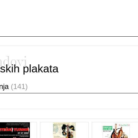
ndovi
skih plakata
anja
(141)