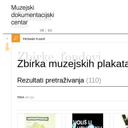
HR
|
EN
PRONAĐI PLAKAT
mdc
Zbirke, fondovi
Zbirka muzejskih plakat
Rezultati pretraživanja
(110)
akcija
TEMA