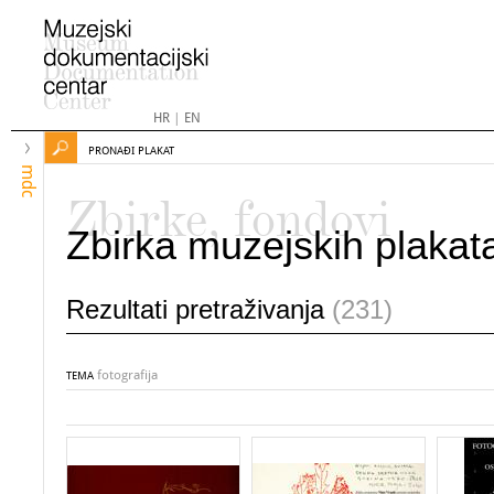
HR
|
EN
PRONAĐI PLAKAT
mdc
Zbirke, fondovi
Zbirka muzejskih plakat
Rezultati pretraživanja
(231)
fotografija
TEMA