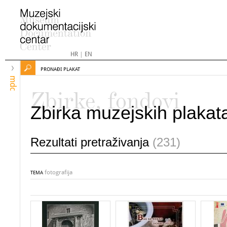
HR
|
EN
PRONAĐI PLAKAT
mdc
Zbirke, fondovi
Zbirka muzejskih plakat
Rezultati pretraživanja
(231)
fotografija
TEMA