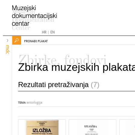
HR
|
EN
PRONAĐI PLAKAT
mdc
Zbirke, fondovi
Zbirka muzejskih plakat
Rezultati pretraživanja
(7)
antologija
TEMA