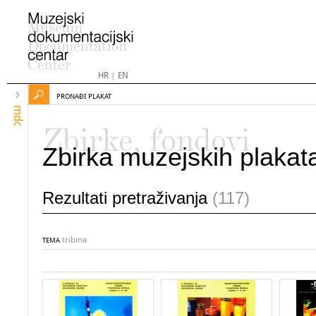
HR
|
EN
PRONAĐI PLAKAT
mdc
Zbirke, fondovi
Zbirka muzejskih plakat
Rezultati pretraživanja
(117)
tribina
TEMA