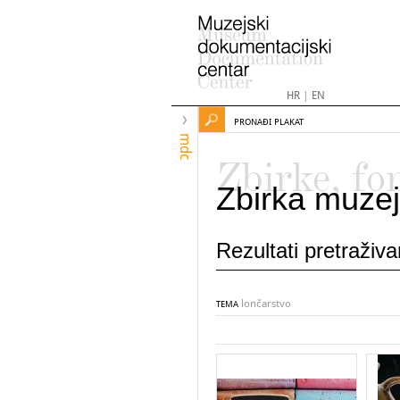
HR
|
EN
PRONAĐI PLAKAT
mdc
Zbirke, fo
Zbirka muzej
Rezultati pretraživ
lončarstvo
TEMA