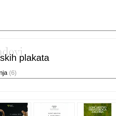
ndovi
skih plakata
anja
(6)