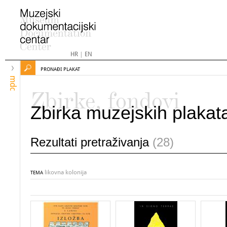
HR
|
EN
PRONAĐI PLAKAT
mdc
Zbirke, fondovi
Zbirka muzejskih plakat
Rezultati pretraživanja
(28)
likovna kolonija
TEMA