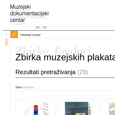
HR
|
EN
PRONAĐI PLAKAT
mdc
Zbirke, fondovi
Zbirka muzejskih plakat
Rezultati pretraživanja
(29)
trijenale
TEMA