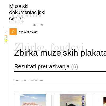
HR
|
EN
PRONAĐI PLAKAT
mdc
Zbirke, fondovi
Zbirka muzejskih plakat
Rezultati pretraživanja
(6)
pomorska baština
TEMA