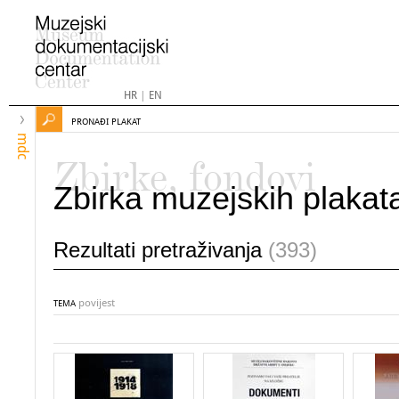
HR
|
EN
PRONAĐI PLAKAT
mdc
Zbirke, fondovi
Zbirka muzejskih plakat
Rezultati pretraživanja
(393)
povijest
TEMA