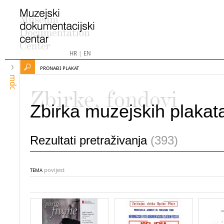
HR
|
EN
PRONAĐI PLAKAT
mdc
Zbirke, fondovi
Zbirka muzejskih plakat
Rezultati pretraživanja
(393)
povijest
TEMA