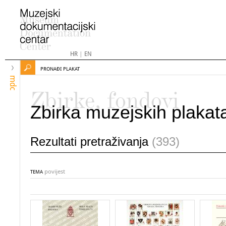
HR
|
EN
PRONAĐI PLAKAT
mdc
Zbirke, fondovi
Zbirka muzejskih plakat
Rezultati pretraživanja
(393)
povijest
TEMA