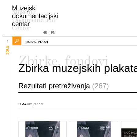
HR
|
EN
PRONAĐI PLAKAT
mdc
Zbirke, fondovi
Zbirka muzejskih plakat
Rezultati pretraživanja
(267)
umjetnost
TEMA