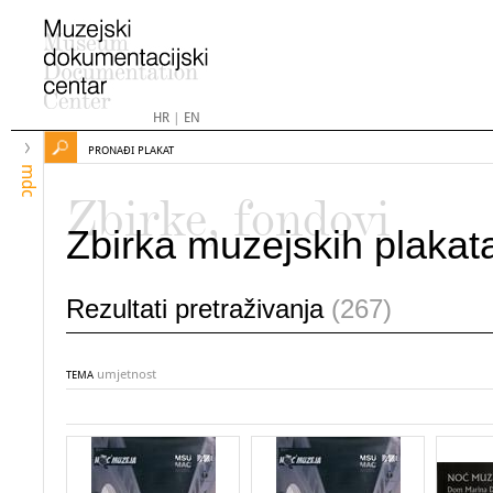
HR
|
EN
PRONAĐI PLAKAT
mdc
Zbirke, fondovi
Zbirka muzejskih plakat
Rezultati pretraživanja
(267)
umjetnost
TEMA