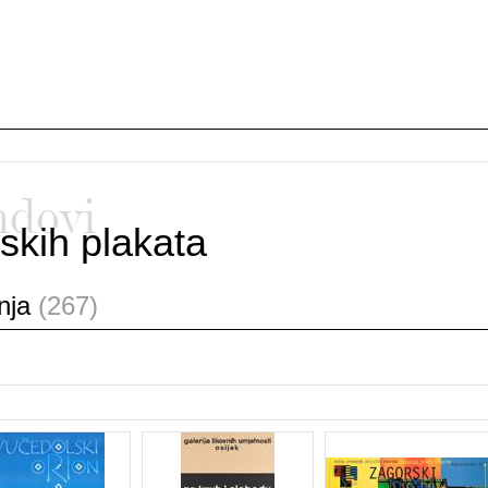
ndovi
skih plakata
anja
(267)