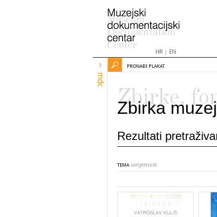
HR
|
EN
PRONAĐI PLAKAT
mdc
Zbirke, fo
Zbirka muzej
Rezultati pretraživ
umjetnost
TEMA