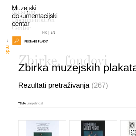
HR
|
EN
PRONAĐI PLAKAT
mdc
Zbirke, fondovi
Zbirka muzejskih plakat
Rezultati pretraživanja
(267)
umjetnost
TEMA