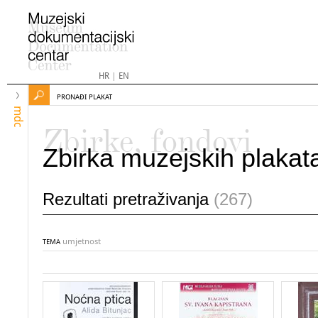
HR
|
EN
PRONAĐI PLAKAT
mdc
Zbirke, fondovi
Zbirka muzejskih plakat
Rezultati pretraživanja
(267)
umjetnost
TEMA