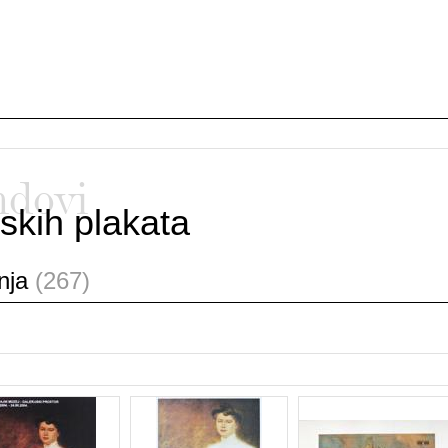
ndovi
skih plakata
anja
(267)