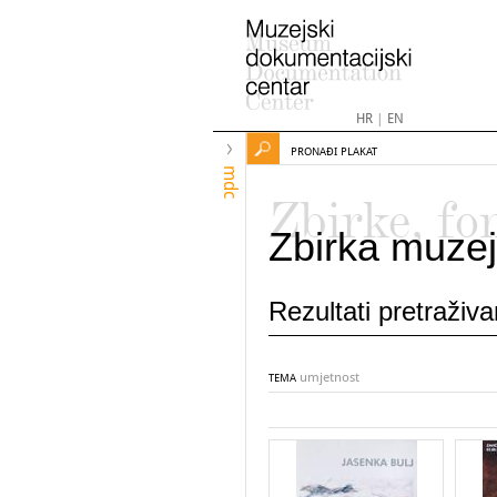
HR
|
EN
PRONAĐI PLAKAT
mdc
Zbirke, fo
Zbirka muzej
Rezultati pretraživ
umjetnost
TEMA