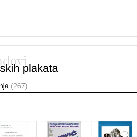
ndovi
skih plakata
anja
(267)