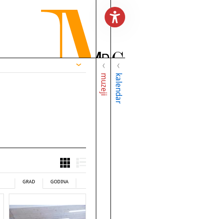
muzeji
kalendar
GRAD
GODINA