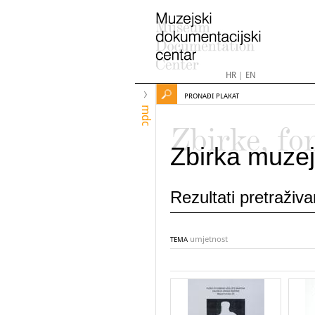
HR
|
EN
PRONAĐI PLAKAT
mdc
Zbirke, fo
Zbirka muzej
Rezultati pretraživ
umjetnost
TEMA