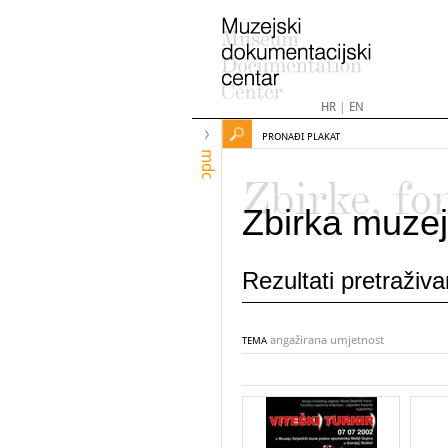
HR
|
EN
PRONAĐI PLAKAT
mdc
Zbirke, fo
Zbirka muzej
Rezultati pretraživ
angažirana umjetnost
TEMA