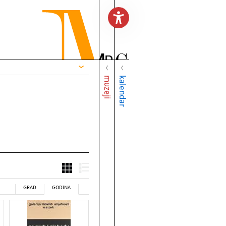
muzeji
kalendar
GRAD
GODINA