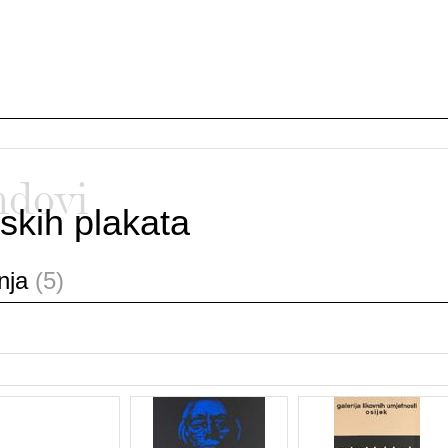
ndovi
skih plakata
anja
(5)