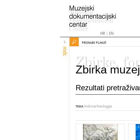
HR
|
EN
PRONAĐI PLAKAT
mdc
Zbirke, fo
Zbirka muzej
Rezultati pretraživ
hidroarheologija
TEMA