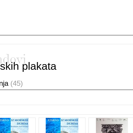
ndovi
skih plakata
anja
(45)