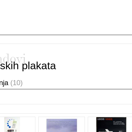
ndovi
skih plakata
anja
(10)