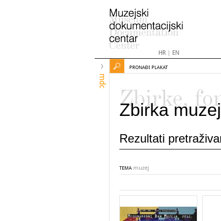
HR
|
EN
PRONAĐI PLAKAT
mdc
Zbirke, fo
Zbirka muzej
Rezultati pretraživ
muzej
TEMA