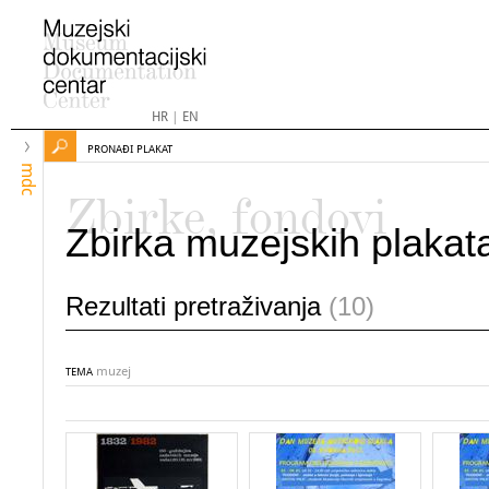
HR
|
EN
PRONAĐI PLAKAT
mdc
Zbirke, fondovi
Zbirka muzejskih plakat
Rezultati pretraživanja
(10)
muzej
TEMA