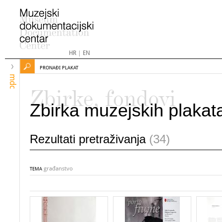
HR
|
EN
PRONAĐI PLAKAT
mdc
Zbirke, fondovi
Zbirka muzejskih plakat
Rezultati pretraživanja
(34)
građanstvo
TEMA