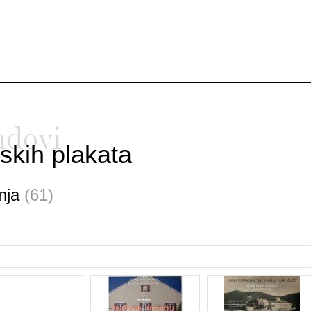
ndovi
skih plakata
anja
(61)