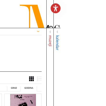
muzeji
kalendar
GRAD
GODINA