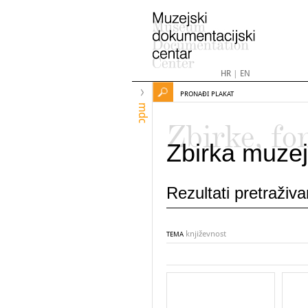
HR
|
EN
PRONAĐI PLAKAT
mdc
Zbirke, fo
Zbirka muzej
Rezultati pretraživ
književnost
TEMA