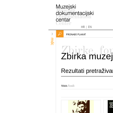
HR
|
EN
PRONAĐI PLAKAT
mdc
Zbirke, fo
Zbirka muzej
Rezultati pretraživ
fosili
TEMA