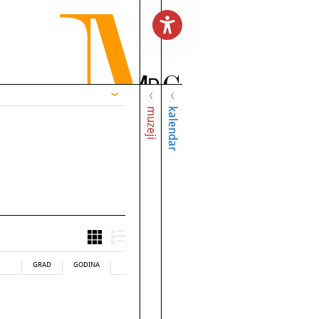
muzeji
kalendar
GRAD
GODINA