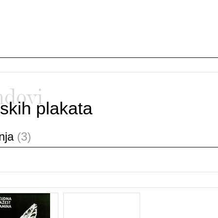
ndovi
skih plakata
anja
(3)