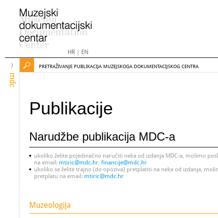
HR
|
EN
PRETRAŽIVANJE PUBLIKACIJA MUZEJSKOGA DOKUMENTACIJSKOG CENTRA
mdc
Publikacije
Narudžbe publikacija MDC-a
ukoliko želite pojedinačno naručiti neka od izdanja MDC-a, molimo pos
na email:
mtiric@mdc.hr
,
financije@mdc.hr
ukoliko se želite trajno (do opoziva) pretplatiti na neka od izdanja, moli
pretplatu na email:
mtiric@mdc.hr
Muzeologija