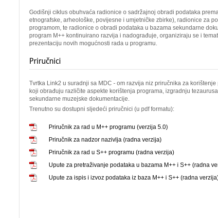
Godišnji ciklus obuhvaća radionice o sadržajnoj obradi podataka prem
etnografske, arheološke, povijesne i umjetničke zbirke), radionice za p
programom, te radionice o obradi podataka u bazama sekundarne doku
program M++ kontinuirano razvija i nadograđuje, organiziraju se i tema
prezentaciju novih mogućnosti rada u programu.
Priručnici
Tvrtka Link2 u suradnji sa MDC - om razvija niz priručnika za korišten
koji obrađuju različite aspekte korištenja programa, izgradnju tezaurusa
sekundarne muzejske dokumentacije.
Trenutno su dostupni sljedeći priručnici (u pdf formatu):
Priručnik za rad u M++ programu (verzija 5.0)
Priručnik za nadzor nazivlja (radna verzija)
Priručnik za rad u S++ programu (radna verzija)
Upute za pretraživanje podataka u bazama M++ i S++ (radna ver
Upute za ispis i izvoz podataka iz baza M++ i S++ (radna verzija