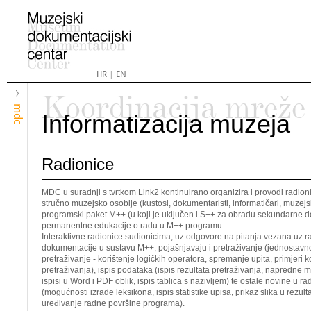
HR
|
EN
Koordinacija mreže
mdc
Informatizacija muzeja
Radionice
MDC u suradnji s tvrtkom Link2 kontinuirano organizira i provodi radion
stručno muzejsko osoblje (kustosi, dokumentaristi, informatičari, muzejski
programski paket M++ (u koji je uključen i S++ za obradu sekundarne 
permanentne edukacije o radu u M++ programu.
Interaktivne radionice sudionicima, uz odgovore na pitanja vezana uz 
dokumentacije u sustavu M++, pojašnjavaju i pretraživanje (jednostavno
pretraživanje - korištenje logičkih operatora, spremanje upita, primjeri ko
pretraživanja), ispis podataka (ispis rezultata pretraživanja, napredne
ispisi u Word i PDF oblik, ispis tablica s nazivljem) te ostale novine u 
(mogućnosti izrade leksikona, ispis statistike upisa, prikaz slika u rezult
uređivanje radne površine programa).