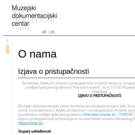
HR
|
EN
mdc
O nama
Izjava o pristupačnosti
Na temelju članka 9. Zakona o pristupačnosti mrežnih stranica i progr
uređaje tijela javnog sektora ("Narodne novine", broj 17/19) Muzejsk
objavljuje
IZJAVU O PRISTUPAČNOSTI
Muzejski dokumentacijski centar kontinuirano poduzima mjere kako bi svo
učinili pristupačnima u skladu sa Zakonom o pristupačnosti mrežnih stran
za pokretne uređaje tijela javnog sektora (
Narodne novine, br. 17/2019
) 
Izjava o pristupačnosti primjenjuje se na internetske stranice Muzejskog
(
https://mdc.hr
).
Stupanj usklađenosti