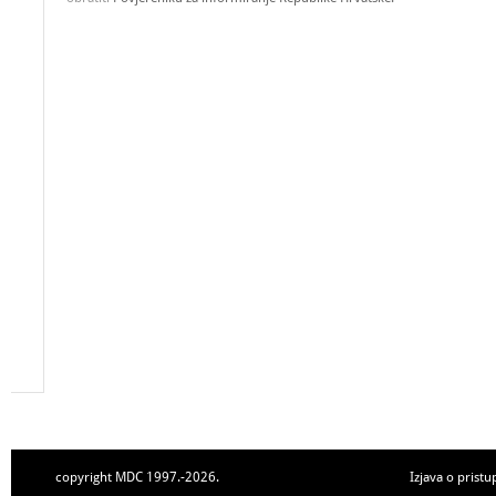
copyright MDC 1997.-2026.
Izjava o pristu