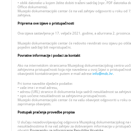
• oblik datoteke u kojem želite dobiti traženi sadržaj (npr. PDF datoteka 
Office dokumenta).
Muzejski dokumentacijski centar će na vaš zahtjev odgovoriti u roku od 
zahtjeva.
Priprema ove izjave o pristupačnosti
Ova izjava sastavljena je 17. veljače 2021. godine, a ažurirana 2. prosinca
Muzejski dokumentacijski centar će redovito revidirati ovu izjavu po otkla
pojedini sadržaji bili nepristupačni.
Povratne informacije i podaci za kontakt
Ako na internetskim stranicama Muzejskog dokumentacijskog centra uoči
zahtjevima pristupačnosti koja nije navedena u ovoj Izjavi o pristupačnos
obavijestiti kontaktiranjem putem e-mail adrese
info@mdc.hr
.
Pri tome navedite sljedeće podatke:
• vaše ime i e-mail adresu,
• adresu (URL) stranice ili dokumenta koja sadrži nesukladnost sa zahtjev
• opis uočene nesukladnosti sa zahtjevima pristupačnosti.
Muzejski dokumentacijski centar će na vašu obavijest odgovoriti u roku 
zaprimanja obavijesti.
Postupak praćenja provedbe propisa
U slučaju nezadovoljavajućeg odgovora Muzejskog dokumentacijskog na 
nesukladnostima ili na vaš zahtjev za dobivanjem informacija u pristupa
obratiti
Povjereniku za informiranje Republike Hrvatske.