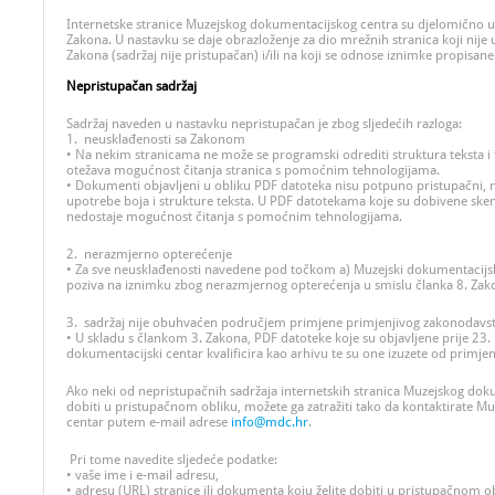
Internetske stranice Muzejskog dokumentacijskog centra su djelomično
Zakona. U nastavku se daje obrazloženje za dio mrežnih stranica koji nij
Zakona (sadržaj nije pristupačan) i/ili na koji se odnose iznimke propisa
Nepristupačan sadržaj
Sadržaj naveden u nastavku nepristupačan je zbog sljedećih razloga:
1. neusklađenosti sa Zakonom
• Na nekim stranicama ne može se programski odrediti struktura teksta i t
otežava mogućnost čitanja stranica s pomoćnim tehnologijama.
• Dokumenti objavljeni u obliku PDF datoteka nisu potpuno pristupačni, n
upotrebe boja i strukture teksta. U PDF datotekama koje su dobivene skeni
nedostaje mogućnost čitanja s pomoćnim tehnologijama.
2. nerazmjerno opterećenje
• Za sve neusklađenosti navedene pod točkom a) Muzejski dokumentacijs
poziva na iznimku zbog nerazmjernog opterećenja u smislu članka 8. Zak
3. sadržaj nije obuhvaćen područjem primjene primjenjivog zakonodavs
• U skladu s člankom 3. Zakona, PDF datoteke koje su objavljene prije 23.
dokumentacijski centar kvalificira kao arhivu te su one izuzete od primje
Ako neki od nepristupačnih sadržaja internetskih stranica Muzejskog doku
dobiti u pristupačnom obliku, možete ga zatražiti tako da kontaktirate M
centar putem e-mail adrese
info@mdc.hr
.
Pri tome navedite sljedeće podatke:
• vaše ime i e-mail adresu,
• adresu (URL) stranice ili dokumenta koju želite dobiti u pristupačnom ob