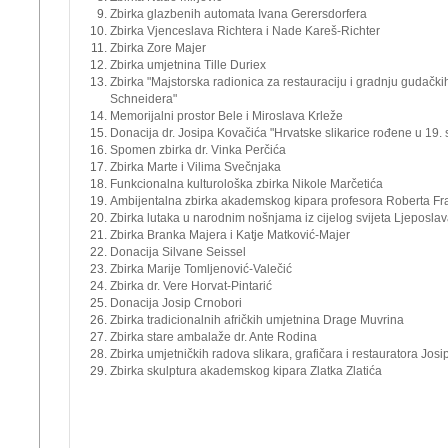
Zbirka glazbenih automata Ivana Gerersdorfera
Zbirka Vjenceslava Richtera i Nade Kareš-Richter
Zbirka Zore Majer
Zbirka umjetnina Tille Duriex
Zbirka "Majstorska radionica za restauraciju i gradnju gudačk
Schneidera"
Memorijalni prostor Bele i Miroslava Krleže
Donacija dr. Josipa Kovačića "Hrvatske slikarice rođene u 19. 
Spomen zbirka dr. Vinka Perčića
Zbirka Marte i Vilima Svečnjaka
Funkcionalna kulturološka zbirka Nikole Marčetića
Ambijentalna zbirka akademskog kipara profesora Roberta F
Zbirka lutaka u narodnim nošnjama iz cijelog svijeta Ljeposlav
Zbirka Branka Majera i Katje Matković-Majer
Donacija Silvane Seissel
Zbirka Marije Tomljenović-Valečić
Zbirka dr. Vere Horvat-Pintarić
Donacija Josip Crnobori
Zbirka tradicionalnih afričkih umjetnina Drage Muvrina
Zbirka stare ambalaže dr. Ante Rodina
Zbirka umjetničkih radova slikara, grafičara i restauratora Jos
Zbirka skulptura akademskog kipara Zlatka Zlatića