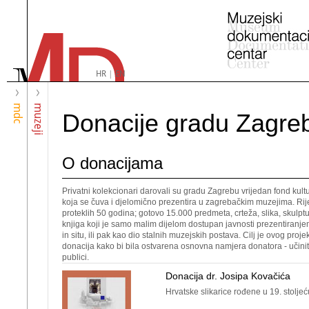
HR
|
EN
mdc
muzeji
Donacije gradu Zagreb
O donacijama
Privatni kolekcionari darovali su gradu Zagrebu vrijedan fond kul
koja se čuva i djelomično prezentira u zagrebačkim muzejima. Rije
proteklih 50 godina; gotovo 15.000 predmeta, crteža, slika, skulp
knjiga koji je samo malim dijelom dostupan javnosti prezentiranj
in situ, ili pak kao dio stalnih muzejskih postava. Cilj je ovog projek
donacija kako bi bila ostvarena osnovna namjera donatora - učinit
publici.
Donacija dr. Josipa Kovačića
Hrvatske slikarice rođene u 19. stoljeć