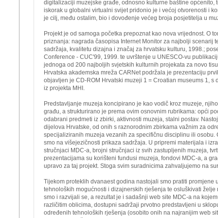
digitalizaciji muzejske građe, odnosno kulturne baštine općenito, te 
iskorak u globalni virtualni svijet pridonio je i većoj otvorenosti i
je cilj, među ostalim, bio i dovođenje većeg broja posjetitelja u mu
Projekt je od samoga početka prepoznat kao nova vrijednost. O to
priznanja: nagrada časopisa Internet Monitor za najbolji scenarij t
sadržaja, kvalitetu dizajna i značaj za hrvatsku kulturu, 1998.; 
Conference - CUC'99, 1999. te uvrštenje u UNESCO-vu publikaci
jednoga od 200 najboljih svjetskih kulturnih projekata za novo tisu
Hrvatska akademska mreža CARNet podržala je prezentaciju prvih
objavljen je CD-ROM
Hrvatski muzeji 1 = Croatian museums 1
, s
iz projekta MHI.
Predstavljanje muzeja koncipirano je kao vodič kroz muzeje, njihov
građu, a strukturirano je prema ovim osnovnim rubrikama: opći pod
odabrani predmeti iz zbirki, aktivnosti muzeja, stalni postav. Nasto
dijelova Hrvatske, od onih s raznorodnim zbirkama važnim za određ
specijaliziranih muzeja vezanih za specifičnu disciplinu ili osobu.
smo na višejezičnosti prikaza sadržaja. U pripremi materijala i izra
stručnjaci MDC-a, brojni stručnjaci iz svih zastupljenih muzeja, tvr
prezentacijama su korišteni fundusi muzeja, fondovi MDC-a, a građ
upravo za taj projekt. Stoga svim suradnicima zahvaljujemo na sura
Tijekom proteklih dvanaest godina nastojali smo pratiti promjene u
tehnoloških mogućnosti i dizajnerskih rješenja te osluškivati želj
smo i razvijali se, a rezultat je i sadašnji web site MDC-a na kojemu
različitim oblicima, dostupni sadržaji prvotno predstavljeni u sklop
određenih tehnoloških rješenja (osobito onih na najranijim web sit