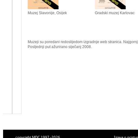
Muzej Slavonije, Osijek
Gradski muzej Karlovac
Muzeji su poredani redoslijedom izgradnje web stranica. Najgornji 
Posljednji put ažurirano siječanj 2008.
copyright MDC 1997.-2026.
Izjava o pristu