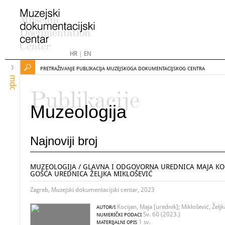
HR
|
EN
PRETRAŽIVANJE PUBLIKACIJA MUZEJSKOGA DOKUMENTACIJSKOG CENTRA
mdc
Publikacije
Muzeologija
Najnoviji broj
MUZEOLOGIJA / GLAVNA I ODGOVORNA UREDNICA MAJA KOC
GOŠĆA UREDNICA ŽELJKA MIKLOŠEVIĆ
Zagreb, Muzejski dokumentacijski centar, 2023
Kocijan, Maja [urednik]; Miklošević, Željk
AUTOR/I
Sv. 60 (2023.)
NUMERIČKI PODACI
1 sv.
MATERIJALNI OPIS