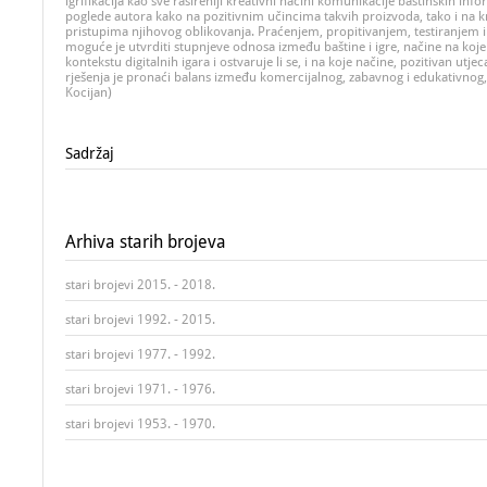
igrifikacija kao sve rašireniji kreativni načini komunikacije baštinskih info
poglede autora kako na pozitivnim učincima takvih proizvoda, tako i na k
pristupima njihovog oblikovanja. Praćenjem, propitivanjem, testiranjem i
moguće je utvrditi stupnjeve odnosa između baštine i igre, načine na koje 
kontekstu digitalnih igara i ostvaruje li se, i na koje načine, pozitivan utjec
rješenja je pronaći balans između komercijalnog, zabavnog i edukativnog,
Kocijan)
Sadržaj
Arhiva starih brojeva
stari brojevi 2015. - 2018.
stari brojevi 1992. - 2015.
stari brojevi 1977. - 1992.
stari brojevi 1971. - 1976.
stari brojevi 1953. - 1970.