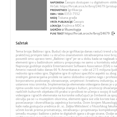
Časopis dostupan i u digitalnom oblik
NAPOMENA
Hrčak: https://hrcak.srce.hr/broj/24679 (pristup
Igrifikacija
PREDMETNICE
0353-7552
ISBN / ISSN
Tiskana građa
MEDIJ
Časopis
VRSTA PUBLIKACIJE
Knjižnica MDC-a
LOKACIJA
Muzeologija
SADRŽAN U
https://hrcak.srce.hr/broj/24679
PUNI TEKST
Sažetak
Tema broja: Baština i igra. Budući da je igrifikacija danas rastući trend u
praktičnoj primjeni tako i u stručno-znanstvenim istraživanjima novi bro
posvetili smo upravo temi „Baštine i igre“ jer se u dobu kada se naglasak s
elementi igre u baštinskom sektoru prepoznaju ne samo u kontekstu eduk
Najnovije godišnje izvješće Entertainment Software Association (ESA) o na
Americi navodi kako danas 66 % Amerikanaca – više od 215 milijuna ljudi s
redovito igra video igre. Digitalne igre ili njihovi specifični aspekti su zb
srednjim generacijama prožele ne samo slobodno vrijeme nego i profesi
korporativno poslovanje, obrazovanje, umjetnost i kreativnu industriju, a
ustanove nisu iznimka. Implementacija elemenata videoigara danas je u pra
njima uvode novi načini prenošenja znanja o kulturi, promociji shvaćanja 
različitih kulturnih objekata i/ili praksi iz prošlosti te učenja o svojoj ili tu
videoigara i igraćih elemenata na korisnike odlučujući je čimbenik za spoj
okružju pa se i u muzejskim okvirima, elementi igara sve više koriste kao a
povećavanje i diversifikaciju zajednica korisnika. Ovim brojem Muzeologi
kaže naša gostujuća urednica dr. sc. Željka Miklošević s Filozofskog fakult
učiniti korak prema promatranju, istraživanju i propitivanju kompleksniji
između muzeja i baštine s jedne te digitalnih igara s druge strane. Ovdje s