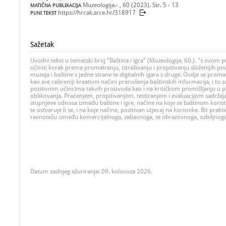
Muzeologija.- , 60 (2023). Str. 5 - 13
MATIČNA PUBLIKACIJA
https://hrcak.srce.hr/318917
PUNI TEKST
Sažetak
Uvodni tekst u tematski broj "Baština i igra" (Muzeologija, 60.). "s ovom 
učiniti korak prema promatranju, istraživanju i propitivanju složenijih p
muzeja i baštine s jedne strane te digitalnih igara s druge. Ovdje se promatr
kao sve rašireniji kreativni načini prenošenja baštinskih informacija, i to 
pozitivnim učincima takvih proizvoda kao i na kritičkom promišljanju u 
oblikovanja. Praćenjem, propitivanjem, testiranjem i evaluacijom sadržaj
stupnjeve odnosa između baštine i igre, načine na koje se baštinom koristi
te ostvaruje li se, i na koje načine, pozitivan utjecaj na korisnike. Bit prakt
ravnotežu između komercijalnoga, zabavnoga, te obrazovnoga, ozbiljnoga a
Datum zadnjeg ažuriranja: 09. kolovoza 2026.