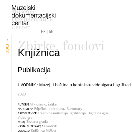
HR
|
EN
Zbirke, fondovi
mdc
Knjižnica
Publikacija
UVODNIK : Muzeji i baština u kontekstu videoigara i igrifikaci
2023
Miklošević, Željka
AUTOR/I
Bilješke.- Literatura.- Summary
NAPOMENA
Kreativna industrija; Igrifikacija; Digitalna igra;
PREDMETNICE
Videoigra
Tiskana građa
MEDIJ
Uvodnik
VRSTA PUBLIKACIJE
Knjižnica MDC-a
LOKACIJA