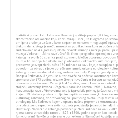
Statistički podaci kažu kako se u Hrvatskoj godišnje popije 3,8 kilograma 
skoro trećina od količine koju konzumiraju Finci (9,6 kilograma po stanov
omiljena druženja uz šalicu kave, s njezinim mirisom mnogi započinju svoj
tijekom dana. Stoga je među muzejskim publikacijama koje su počele pris
sudjelovanje na 43. godišnjoj izložbi hrvatski muzeja i galerija, pažnju pr
muzeja Vinkovci – „Miris kave“. Grafički čitko i pregledno opremljen s vr
katalog na svojih 60 stranica prati istoimenu izložbu otvorenu povod
muzeja 18. svibnja. Na izložbi koja je obogatila vinkovačko kulturno ljeto
predstavio je svoju zbirku s čak 150 mlinaca za kavu koje je sakupljao diljem
povodom za obradu rijetko obrađivane teme iz urbane etnologije – kulturu
katalog donosi uvodni tekst višeg kustosa i voditelja Povijesnoga odjela 
Danijela Petkovića. U njemu se autor osvrće na početke konzumacije kave 
spomena oko 875 godine, njezino širenje i uvođenje u Europu zahvaljujuć
otvaranje prve kavane u Veneciji 1647 godine, razvoj kavana kao intelektu
stoljeću, otvaranje kavana u Zagrebu (Kazališna kavana, 1906.). Naravno, 
konzumaciju kave u Vinkovcima koja je isprva bila privilegija časnika u vr
krajem 19. stoljeća postala omiljenim napitkom razvojem „kulture kavana“
kulturnog, zabavnog, dobrotvornog pa i političkog života. Drugi tekst u k
etnologinja Mia Sadirov u kojemu opisuje načine pripreme i konzumacije 
ona „društveno repetitivna aktivnost koja predstavlja jedan od temeljnih 
Hrvatskoj“. Najveći dio kataloga posvećen je Zbirci mlinaca za kavu Zlatka
njima datira iz razdoblja između 1876. i 1890. godine te je on kao i ostali m
funkcionalan! Najviše primjeraka je porijeklom iz Njemačke i Austrije, a k