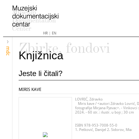
HR
|
EN
Zbirke, fondovi
mdc
Knjižnica
Jeste li čitali?
MIRIS KAVE
LOVRIĆ, Zdravko
Miris kave / <autori Zdravko Lovrić, Da
fotografije Mirjana Pjevac>. - Vinkovci
2024. - 60 str. : ilustr. u boji ; 30 cm
ISBN 978-953-7008-55-0
1. Petković, Danijel 2. Sidorov, Mia