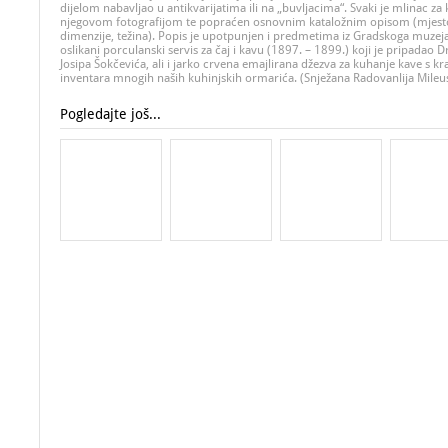
dijelom nabavljao u antikvarijatima ili na „buvljacima“. Svaki je mlinac za
njegovom fotografijom te popraćen osnovnim kataložnim opisom (mjesto
dimenzije, težina). Popis je upotpunjen i predmetima iz Gradskoga muzeja
oslikani porculanski servis za čaj i kavu (1897. – 1899.) koji je pripadao D
Josipa Šokčevića, ali i jarko crvena emajlirana džezva za kuhanje kave s kraj
inventara mnogih naših kuhinjskih ormarića. (Snježana Radovanlija Mileu
Pogledajte još...