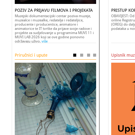
POZIV ZA PRIJAVU FILMOVA I PROJEKATA
PRISTUP KOR
Muzejski dokumentacijski centar poziva muzeje,
OBAVIJEST: Od 
muzealce i muzealke, redatelje i redateljice,
online Registru
producente i producentice, animatore i
(OREG) do dalj
animatorice te IT tvrtke da prijave svoje radove i
podataka u no
projekte za sudjelovanje u programima MUVI 11 i
MUVI LAB 2026 koji se ove godine ponovno
održavaju uživo.
više
Priručnici i upute
Upisnik muz