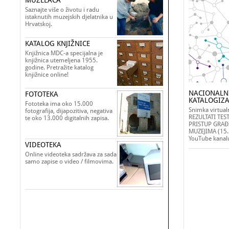
MUZELACA
Saznajte više o životu i radu
istaknutih muzejskih djelatnika u
Hrvatskoj.
KATALOG KNJIŽNICE
Knjižnica MDC-a specijalna je
knjižnica utemeljena 1955.
godine. Pretražite katalog
knjižnice online!
NACIONALNI
FOTOTEKA
KATALOGIZA
Fototeka ima oko 15.000
Snimka virtua
fotografija, dijapozitiva, negativa
REZULTATI TES
te oko 13.000 digitalnih zapisa.
PRISTUP GRAĐI
MUZEJIMA (15. 
YouTube kanal
VIDEOTEKA
Online videoteka sadržava za sada
samo zapise o video / filmovima.