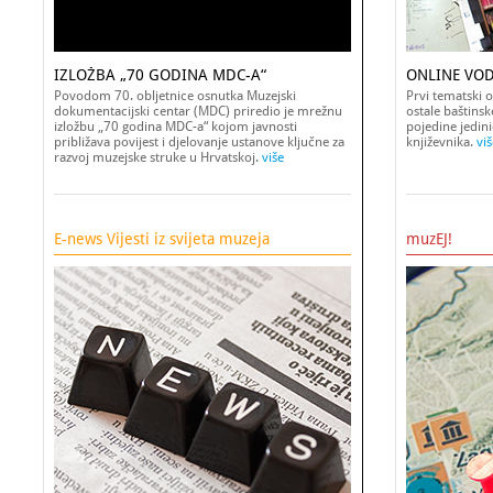
IZLOŽBA „70 GODINA MDC-A“
ONLINE VOD
Povodom 70. obljetnice osnutka Muzejski
Prvi tematski o
dokumentacijski centar (MDC) priredio je mrežnu
ostale baštins
izložbu „70 godina MDC-a“ kojom javnosti
pojedine jedinic
približava povijest i djelovanje ustanove ključne za
književnika.
viš
razvoj muzejske struke u Hrvatskoj.
više
E-news Vijesti iz svijeta muzeja
muzEJ!