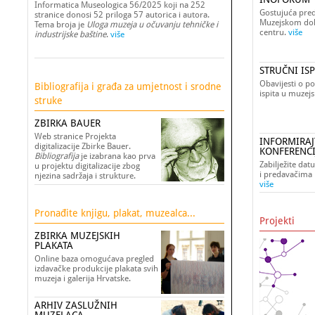
Informatica Museologica 56/2025 koji na 252
Gostujuća pre
stranice donosi 52 priloga 57 autorica i autora.
Muzejskom do
Tema broja je
Uloga muzeja u očuvanju tehničke i
centru.
više
industrijske baštine
.
više
STRUČNI ISP
Obavijesti o p
Bibliografija i građa za umjetnost i srodne
ispita u muzejs
struke
ZBIRKA BAUER
Web stranice Projekta
INFORMIRAJ
digitalizacije Zbirke Bauer.
KONFERENC
Bibliografija
je izabrana kao prva
Zabilježite dat
u projektu digitalizacije zbog
i predavačima 
njezina sadržaja i strukture.
više
Pronađite knjigu, plakat, muzealca...
Projekti
ZBIRKA MUZEJSKIH
PLAKATA
Online baza omogućava pregled
izdavačke produkcije plakata svih
muzeja i galerija Hrvatske.
ARHIV ZASLUŽNIH