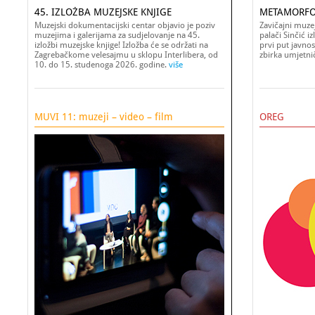
45. IZLOŽBA MUZEJSKE KNJIGE
METAMORFO
Muzejski dokumentacijski centar objavio je poziv
Zavičajni muze
muzejima i galerijama za sudjelovanje na 45.
palači Sinčić i
izložbi muzejske knjige! Izložba će se održati na
prvi put javnos
Zagrebačkome velesajmu u sklopu Interlibera, od
zbirka umjetni
10. do 15. studenoga 2026. godine.
više
MUVI 11: muzeji – video – film
OREG