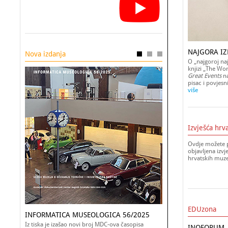
NAJGORA IZ
Nova izdanja
O „najgoroj naj
knjizi „The Wor
Great Events
na
pisac i povjesn
više
Izvješća hrv
Ovdje možete p
objavljena izvj
hrvatskih muz
EDUzona
INFORMATICA MUSEOLOGICA 56/2025
Iz tiska je izašao novi broj MDC-ova časopisa
INOFORUM