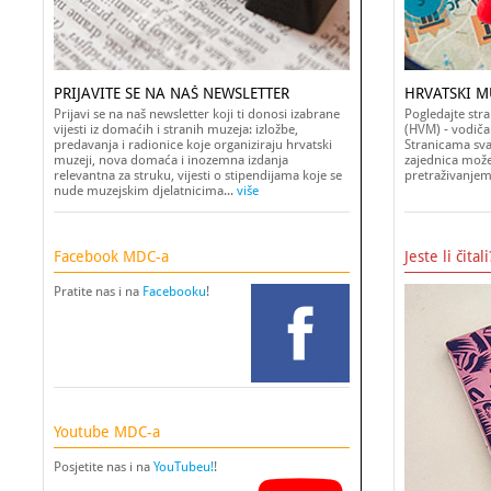
PRIJAVITE SE NA NAŠ NEWSLETTER
HRVATSKI MU
Prijavi se na naš newsletter koji ti donosi izabrane
Pogledajte str
vijesti iz domaćih i stranih muzeja: izložbe,
(HVM) - vodiča
predavanja i radionice koje organiziraju hrvatski
Stranicama svak
muzeji, nova domaća i inozemna izdanja
zajednica može 
relevantna za struku, vijesti o stipendijama koje se
pretraživanjem
nude muzejskim djelatnicima...
više
Facebook MDC-a
Jeste li čitali
Pratite nas i na
Facebooku
!
Youtube MDC-a
Posjetite nas i na
YouTubeu!
!