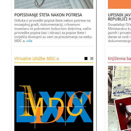
POPISIVANJE ŠTETA NAKON POTRESA
UPISNIK JA
REPUBLICI 
Odluka o provedbi popisa štete nakon potresa na
muzejskoj građi, dokumentaciji, crkvenom
Dosadašnji Oče
inventaru te pokretnim kulturnim dobrima, način
Ministarstvu k
provedbe popisa kao i obrasci za popise štete i
javnih i privat
izviješća dostupni su vam za preuzimanje na webu
danas se vodi 
MDC-a.
više
dokumentacij
Virtualne izložbe MDC-a
Književna b