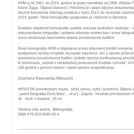
HPM-a od 1961. do 2024. godine te popis ravnatelja od 1986. (Nikola Tv
Davor Žagar, Tatjana Vlahović). Priložena je i popis ključne dokumentac
stručne koncepcije stalnoga postava u rujnu 2013. do recenzije završ
2023. godini. Tekst monografije upotpunjen je i Izborom iz literature.
Dodatnu vrijednost monografije uvelike uvećava ilustrativni materijal 
dokumentarne fotografije i raritetne arhivske snimke kao i vrsne fotografi
zorno dočaravaju fascinantnu ljepotu prirodoslovne baštine.
Nova monografija HPM-a objavljena je kao dokument prošlih vremena, s
povijesnom razvoju hrvatske muzejske zajednice, već u njenim počecim
posvećena prirodoslovnoj baštini i potrebi njezina kontinuiranog prouča
te promicanju „svijesti o neraskidivoj povezanosti čovjeka i prirode“. A 
180 godina s jasnom vizijom i ciljem njezina unapređivanja.
(Snježana Radovanlija Mileusnić)
HRVATSKI prirodoslovni muzej : jučer, danas, sutra / [urednice Tatjana V
; autori fotografija Doris Barić ... et al.].- Zagreb : Hrvatski prirodoslovn
str. : ilustr. u bojama ; 29 cm
Tekstovi više autora.- Bibliografija.
ISBN 978-953-8595-00-4