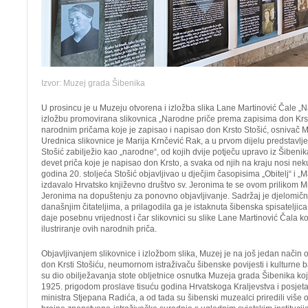
Izvor: Muzej grada Šibenika
U prosincu je u Muzeju otvorena i izložba slika Lane Martinović Čale „Na
izložbu promovirana slikovnica „Narodne priče prema zapisima don Krs
narodnim pričama koje je zapisao i napisao don Krsto Stošić, osnivač 
Urednica slikovnice je Marija Krnčević Rak, a u prvom dijelu predstavlj
Stošić zabilježio kao „narodne“, od kojih dvije potječu upravo iz Šibeni
devet priča koje je napisao don Krsto, a svaka od njih na kraju nosi neku
godina 20. stoljeća Stošić objavljivao u dječjim časopisima „Obitelj“ i „
izdavalo Hrvatsko književno društvo sv. Jeronima te se ovom prilikom M
Jeronima na dopuštenju za ponovno objavljivanje. Sadržaj je djelomičn
današnjim čitateljima, a prilagodila ga je istaknuta šibenska spisateljica
daje posebnu vrijednost i čar slikovnici su slike Lane Martinović Čala k
ilustriranje ovih narodnih priča.
Objavljivanjem slikovnice i izložbom slika, Muzej je na još jedan nači
don Krsti Stošiću, neumornom istraživaču šibenske povijesti i kulturne 
su dio obilježavanja stote obljetnice osnutka Muzeja grada Šibenika koj
1925. prigodom proslave tisuću godina Hrvatskoga Kraljevstva i posje
ministra Stjepana Radića, a od tada su šibenski muzealci priredili više o