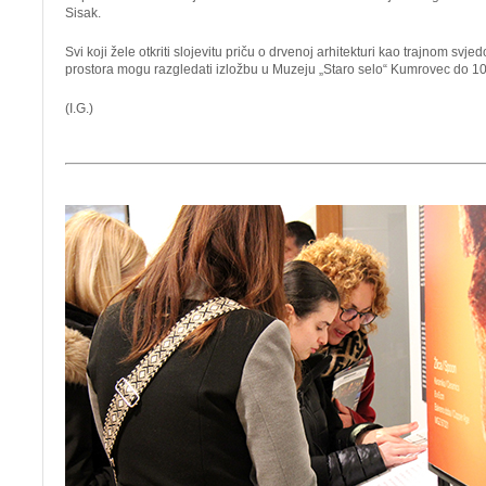
Sisak.
Svi koji žele otkriti slojevitu priču o drvenoj arhitekturi kao trajnom svje
prostora mogu razgledati izložbu u Muzeju
„
Staro selo
“
Kumrovec do 10.
(I.G.)