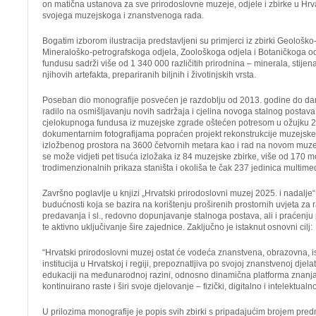
on matična ustanova za sve prirodoslovne muzeje, odjele i zbirke u Hrvat
svojega muzejskoga i znanstvenoga rada.
Bogatim izborom ilustracija predstavljeni su primjerci iz zbirki Geološk
Mineraloško-petrografskoga odjela, Zoološkoga odjela i Botaničkoga o
fundusu sadrži više od 1 340 000 različitih prirodnina – minerala, stijena
njihovih artefakta, prepariranih biljnih i životinjskih vrsta.
Poseban dio monografije posvećen je razdoblju od 2013. godine do da
radilo na osmišljavanju novih sadržaja i cjelina novoga stalnog postava,
cjelokupnoga fundusa iz muzejske zgrade oštećen potresom u ožujku 20
dokumentarnim fotografijama popraćen projekt rekonstrukcije muzejske 
izložbenog prostora na 3600 četvornih metara kao i rad na novom mu
se može vidjeti pet tisuća izložaka iz 84 muzejske zbirke, više od 170 m
trodimenzionalnih prikaza staništa i okoliša te čak 237 jedinica multime
Završno poglavlje u knjizi „Hrvatski prirodoslovni muzej 2025. i nadalje
budućnosti koja se bazira na korištenju proširenih prostornih uvjeta za ra
predavanja i sl., redovno dopunjavanje stalnoga postava, ali i praćenj
te aktivno uključivanje šire zajednice. Zaključno je istaknut osnovni cilj:
“Hrvatski prirodoslovni muzej ostat će vodeća znanstvena, obrazovna, is
institucija u Hrvatskoj i regiji, prepoznatljiva po svojoj znanstvenoj djela
edukaciji na međunarodnoj razini, odnosno dinamična platforma znanja i
kontinuirano raste i širi svoje djelovanje – fizički, digitalno i intelektualno.
U prilozima monografije je popis svih zbirki s pripadajućim brojem pred