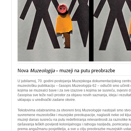
Nova
Muzeologija
– muzeji na putu preobrazbe
U jubilarnoj, 70. godini postojanja Muzejskoga dokumentacijskog centr
muzeološku publikaciju – časopis
Muzeologija
62 – odlučili smo učinit
kojima se muzealci bave i za sve izazove s kojima se susreću, svjesni 
časopisa sve teže naći prostor za objavu novih saznanja, ideja i rezultat
uklapaju u uređivački zadane okvire.
Tekstovima odabranima za otvoreni broj
Muzeologije
nastojali smo stvor
suvremene muzeološke i muzejske preokupacije, naglasiti neke od klju
muzeji danas susreću na putu redefiniranja relevantnosti za raznolike ko
rješavanja teških povijesti kolonijalnoga i ratnoga nasljeđa, pomicanja
prema angažmanu posjetitelja, a sve u cilju preobrazbe muzejskih ust