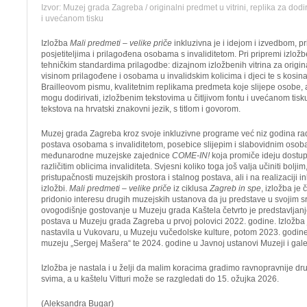
Izvor: Muzej grada Zagreba / originalni predmet u vitrini, replika za dodiri
i uvećanom tisku
Izložba
Mali predmeti – velike priče
inkluzivna je i idejom i izvedbom, p
posjetiteljima i prilagođena osobama s invaliditetom. Pri pripremi izlož
tehničkim standardima prilagodbe: dizajnom izložbenih vitrina za origi
visinom prilagođene i osobama u invalidskim kolicima i djeci te s kosi
Brailleovom pismu, kvalitetnim replikama predmeta koje slijepe osobe, ali i
mogu dodirivati, izložbenim tekstovima u čitljivom fontu i uvećanom tis
tekstova na hrvatski znakovni jezik, s titlom i govorom.
Muzej grada Zagreba kroz svoje inkluzivne programe već niz godina rad
postava osobama s invaliditetom, posebice slijepim i slabovidnim osob
međunarodne muzejske zajednice
COME-IN!
koja promiče ideju dostupn
različitim oblicima invaliditeta. Svjesni koliko toga još valja učiniti bolji
pristupačnosti muzejskih prostora i stalnog postava, ali i na realizaciji 
izložbi.
Mali predmeti – velike priče
iz ciklusa
Zagreb in spe
, izložba je 
pridonio interesu drugih muzejskih ustanova da ju predstave u svojim 
ovogodišnje gostovanje u Muzeju grada Kaštela četvrto je predstavljan
postava u Muzeju grada Zagreba u prvoj polovici 2022. godine. Izložba j
nastavila u Vukovaru, u Muzeju vučedolske kulture, potom 2023. godi
muzeju „Sergej Mašera“ te 2024. godine u Javnoj ustanovi Muzeji i gale
Izložba je nastala i u želji da malim koracima gradimo ravnopravnije dru
svima, a u kaštelu Vitturi može se razgledati do 15. ožujka 2026.
(Aleksandra Bugar)