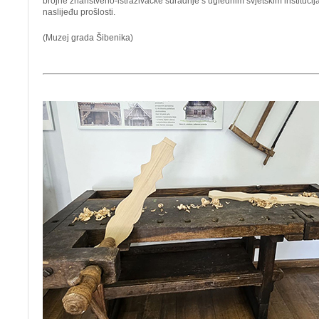
brojne znanstveno-istraživačke suradnje s uglednim svjetskim instituci
naslijeđu prošlosti.
(Muzej grada Šibenika)