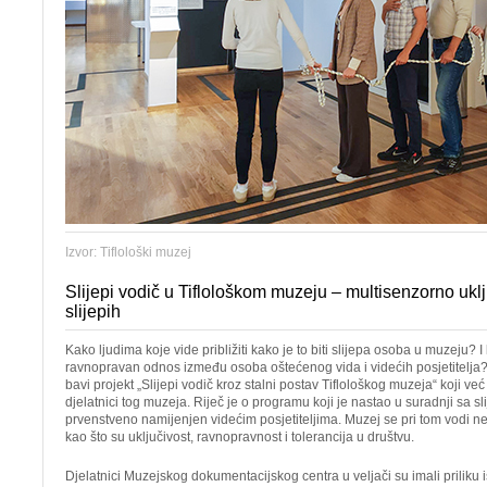
Izvor: Tiflološki muzej
Slijepi vodič u Tiflološkom muzeju – multisenzorno uklj
slijepih
Kako ljudima koje vide približiti kako je to biti slijepa osoba u muzeju? I 
ravnopravan odnos između osoba oštećenog vida i videćih posjetitelja
bavi projekt „Slijepi vodič kroz stalni postav Tiflološkog muzeja“ koji v
djelatnici tog muzeja. Riječ je o programu koji je nastao u suradnji sa s
prvenstveno namijenjen videćim posjetiteljima. Muzej se pri tom vodi n
kao što su uključivost, ravnopravnost i tolerancija u društvu.
Djelatnici Muzejskog dokumentacijskog centra u veljači su imali priliku i