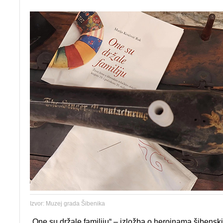
Izvor: Muzej grada Šibenika
„One su držale familiju“ – izložba o heroinama šibenskih