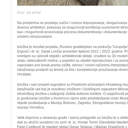
Izvor: Zip portal
Na primjerima se propituju načini i izazovi dopunjavanja, obogaćivanja 
drvenoj arhitekturi, pokazuju se mogućnosti korištenja suvremenih tehn
kao i mogućnosti povezivanja procesa dokumentiranja i dokumentacije 
visokim obrazovanjem.
Izložba je rezultat projekta „Ruralno graditeljstvo na području Turopolj
Ergović i dr. sc. Sanje Lončar proveden tijekom 2022. i 2023. godine. P
snimljeni su cjeloviti objekti i arhitektonski detalji, izrađeni su 3D model
alata i dekorativnih motiva, a pojedini su objekti reproducirani i uz pom
napravljen prvi korak prema zaštiti, obnovi i novim načinima interpretacij
istraživanja postavili su temelj za šire i kompleksnije proučavanje drven
Hrvatske.
Izložba i sam projekt nagrađeni su Posebnim priznanjem Hrvatskog muze
Istraživački rad koji je rezultirao izložbom
i Godišnjom nagradom Milova
etnološkog društva u kategoriji
Zaštita kulturne baštine
. O uspješnosti p
je gostovanje izložbe u Kumrovcu njeno peto predstavljanje izvan Muz
slijede postavljanja u Muzeju Brdovec, Zagrebu, Etnografskom muzeju 
muzeju Virovitica.
Velik doprinos u stvaranju građe i njenoj prilagodbi za izložbu te u obli
dali su stručni suradnici izv. prof. dr. sc. Hrvoje Tomić (Geodetski fakult
Pepo Cvetković te majstori stolari Goran Selanac i Marijan Dragičević 