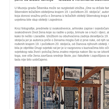
U Muzeju grada Šibenika može se razgledati izložba „One su držale fami
šibenskim težačkim obiteljima krajem 19. i početkom 20. stoljeća“, auto
koja donosi snažnu priču o ženama iz težačkih obitelji šibenskog kraja 
uvjetima bile stup obitelji i zajednice.
Kroz fotografije, predmete iz svakodnevice, arhivske zapise i svjedočan
svakodnevni život žena koje su radile u polju, brinule se o kući i djeci, a
kako bi nešto i zaradile. Izložbom su obuhvaćena zadnja desetljeća 19. 
stoljeća jer je autorica priče o ženama mogla čuti iz prve ruke, od njih s
rođenih krajem 19. i početkom 20. stoljeća, od članova njihovih obitelj
bila je otprilike Drugi svjetski rat jer je iz razgovora s kazivačima bilo 
svjetskog rata život i položaj žena znatno mijenja nakon što su se izbor
toga, sve više žena završava srednje škole, pa i fakultete i zapošljava s
tada nije bilo uobičajeno.