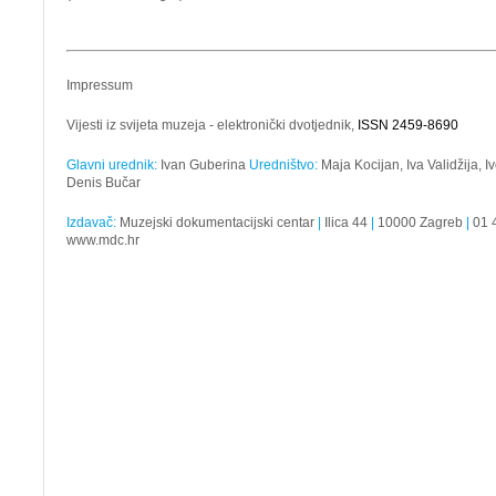
Impressum
Vijesti iz svijeta muzeja - elektronički dvotjednik,
ISSN 2459-8690
Glavni urednik:
Ivan Guberina
Uredništvo:
Maja Kocijan, Iva Validžija, 
Denis Bučar
Izdavač:
Muzejski dokumentacijski centar
|
Ilica 44
|
10000 Zagreb
|
01 
www.mdc.hr