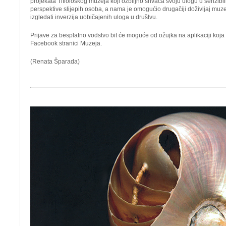
projekata Tiflološkog muzeja koji ozbiljno shvaća svoju ulogu u senzibili
perspektive slijepih osoba, a nama je omogućio drugačiji doživljaj mu
izgledati inverzija uobičajenih uloga u društvu.
Prijave za besplatno vodstvo bit će moguće od ožujka na aplikaciji koja
Facebook stranici Muzeja.
(Renata Šparada)