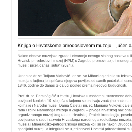
Knjiga o Hrvatskome prirodoslovnom muzeju – jučer, d
Nakon obnove muzejske zgrade i otvaranja novoga stalnog postava u l
Hrvatski prirodoslovni muzej (HPM) u Zagrebu promovirao je i monografi
muzej : jučer, danas, sutra“ (2024.).
Urednice dr. sc. Tatjana Vlahović i dr. sc. Iva Mihoci objedinile su teksto
muzeja u kojima je ispričana njegova povijest od samih početaka i os
1846. godine do danas te dajući pogled prema njegovoj budućnosti.
Prof. dr. sc. Damir Agičić u tekstu „Hrvatska u moderno i suvremeno dob
povijesni kontekst 19. stoljeća u kojemu se osnivaju značajne naciona
kojma je i Narodni muzej. Darija Ćaleta i mr. sc. Marijana Vuković dale 
rada i zbirki Narodnoga muzeja u Zagrebu – prvoga hrvatskog naciona
organiziranoga muzejskog rada u Hrvatskoj. Prateći kronologiju, pose
povijesnome radu i razvoju Hrvatskoga narodnoga zoološkoga muzeja
muzeja i Mineraloško-petrografskoga muzeja koji su se nakon Drugoga sv
specijalni muzeji, a integrirali se u jedinstveni Hrvatski prirodoslovni 