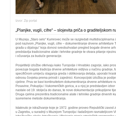
Izvor: Zip portal
„Planjke, vugli, cifre“ – slojevita priča o graditeljskom 
U Muzeju „Staro selo“ Kumrovec može se razgledati multidisciplinarna 
pod nazivom
„
Planjke, vugli, cifre – dokumentiranje drvene arhitekture T
građa u dijalogu
“
koja donosi sveobuhvatan pregled bogate drvene arhi
predstavlja tradicionalne alate i tehnike gradnje te otvara pitanje njez
i očuvanja za buduće generacije.
Posjetitelji izložbe otkrivaju kako Turopolje i Hrvatsko zagorje, iako prost
povezuje bogata tradicija drvene arhitekture vidljiva u načinu gradnje, f
specifičnom umijeću slaganja greda i oblikovanja detalja, uporabi hras
odnosu čovjeka prema prirodi i zajednici. Koncepcijski izložba je podije
cjeline. Prva se bavi kontinuitetom dokumentiranja drvene arhitekture n
Posavine, Pokuplja i Vukomeričkih gorica, a u njoj je predstavljen izbor
nastale od 19. stoljeća do danas, te nove dokumentacije prikupljene tij
Druga cjelina prezentira tradicionalne alate i tehnike gradnje drvenih ku
suvremene metode dokumentiranja.
Istaknuto je istraživanje koje je 1972. godine proveo Republički zavod 
u Zagrebu, u suradnji s Muzejom Turopolja i tadašnjom ravnateljicom 