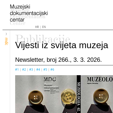
HR
|
EN
Publikacije
mdc
Vijesti iz svijeta muzeja
Newsletter, broj 266., 3. 3. 2026.
#1
|
#2
|
#3
|
#4
|
#5
|
#6