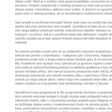
Slijepi vodič
. Riječ je o vodstvu male grupe posjetitelja s povezima na oč
vremena. Povijest i pojedinosti iz četvrtog postava po redu nam je preci
slijepa osoba i volonterka u aktivnoj ulozi vodiča. S obzirom na ogranič
samo izbor iz stalnog postava, ali uz neuobičajeno multisenzorno iskus
Sam projekt je proširenje koncepta Tamne sobe koja već postoji kao dio 
ujedno bila prva cjelina koju smo posjetili. Zamišljena je tako da se u njo
smo stoga taktilno istraživali različite svakodnevne objekte i teksture
nailazeći i na mirise, dok je u završnom dijelu bilo aktivirano i osjetilo o
različite zadatke pa je tako opipom trebalo prepoznati oblik skulpture ili 
materijal.
Na samom početku susreli smo se sa zahtjevnim izazovom snalaženja 
rekvizit kao pomoć u orijentiranju – nategnuto uže s čvorovima. Napipav
prostorima pratili smo iz kojeg smjera dolazi Kristinin glas, te se koncen
liftu. Kolektivno smo razvijali novu zahvalnost za govorne najave u prij
smo kolika je važnost frontalnog prikaza na taktilnim grafikama (i bez ob
upravo frontalan prikaz, bilo nam je izazovno prepoznati motiv crteža). 
deskripciju pokušavali smo stvoriti mentalnu sliku o isječcima iz filma
Je
zavodu za odgoj slijepe djece
, nakon čega smo opipavali dvije lutke,
ciljano izrađena za ovaj projekt, koje predstavljaju učenike iz Zavoda.
Specifičnost ovog programa je to što su ga kreirali stručnjaci iz područja
(koji redovito educiraju kolege iz drugih muzeja kako prilagoditi neku i
oštećenim vidom). Iako i u inozemstvu postoje projekti poput
Slijepog v
na doživljaje slijepe osobe u svakodnevnom životu na ulicama grada. Ov
tome, prvenstveno koncentriran na stalni postav i osmišljen u okviru m