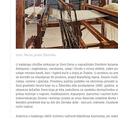
Izvor: Muzej grada Šibenika
U katalogu izložbe prikazan je život žena u najvažnijim životnim fazama -
šetnjama i zagledanju, zarukama, udaji i životu u novoj obitelji, zatim 
udaje morala baviti, kao i izgled kuće u kojoj je živjela. U postavu su pr
se koristili za obavljanje tih poslova, poput tkalačkog stana, šivaće maš
rublja,
ramine
i glačala. Posebnu pažnju publike na otvorenju privukli s
šest gradskih česmi koje su u Šibeniku bile postavljene 1895. godine,
obaveza težačke žene koja je bila zadužena za opskrbu domaćinstva vo
prikaz kuhinje s napom,
maškarjolom
,
kopanjom
,
bancima
i raznim kuh
(rekonstrukciju česme i kuhinje izradio je vrsni šibenski umjetnik Borko Če
tekstilni predmeti koji su bili dio ženske dote -
lancuni
,
intimele
,
mudant
ručni radovi.
Autorica u katalogu ističe iznimnu važnost bilježenja kazivanja, jer, ka