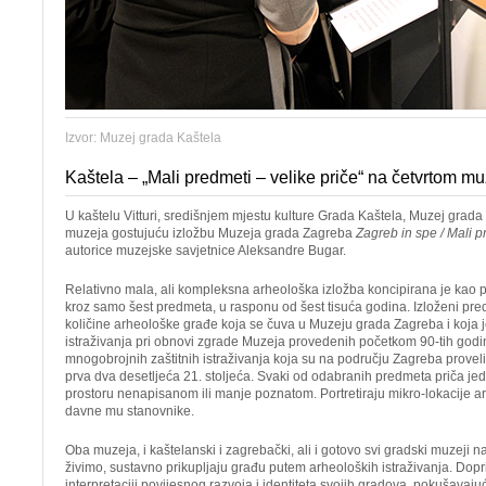
Izvor: Muzej grada Kaštela
Kaštela – „Mali predmeti – velike priče“ na četvrtom 
U kaštelu Vitturi, središnjem mjestu kulture Grada Kaštela, Muzej grada
muzeja gostujuću izložbu Muzeja grada Zagreba
Zagreb in spe / Mali p
autorice muzejske savjetnice Aleksandre Bugar.
Relativno mala, ali kompleksna arheološka izložba koncipirana je kao 
kroz samo šest predmeta, u rasponu od šest tisuća godina. Izloženi pred
količine arheološke građe koja se čuva u Muzeju grada Zagreba i koja j
istraživanja pri obnovi zgrade Muzeja provedenih početkom 90-tih godin
mnogobrojnih zaštitnih istraživanja koja su na području Zagreba provel
prva dva desetljeća 21. stoljeća. Svaki od odabranih predmeta priča je
prostoru nenapisanom ili manje poznatom. Portretiraju mikro-lokacije 
davne mu stanovnike.
Oba muzeja, i kaštelanski i zagrebački, ali i gotovo svi gradski muzeji 
živimo, sustavno prikupljaju građu putem arheoloških istraživanja. Dopr
interpretaciji povijesnog razvoja i identiteta svojih gradova, pokušavajući