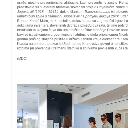
građe, njezine provenijencije, atribucije, kao i preventivne zaštite. Re
predstavile su bilateralni hrvatsko-slovenski projekt
Umjetničke zbirke i 
Jugoslaviji (1918. – 1941.)
, dok je člankom
Transnacionalno istraživanje 
umjetničkih zbirki u Kraljevini Jugoslaviji na primjeru aukcija zbirki Str
Renata Komić Marn, među ostalim, dokazala da su zagrebački trgovci umj
aukcijama inventara slovenskih dvoraca između dva rata, te time potvrd
hrvatskim muzejima čuva dio umjetničke baštine tadašnje Dravske bano
bavi se istraživanjem provenijencije i atribucije djela pripisivanog Nico
godina prošlog stoljeća pristiže u državnu zbirku kralja Aleksandra Kar
Klapša na primjeru prakse iz Ujedinjenog Kraljevstva govori o holističk
rizicima pri prevenciji i tretmanu štetnika u zbirkama povijesnih kuća i d
(MDC)