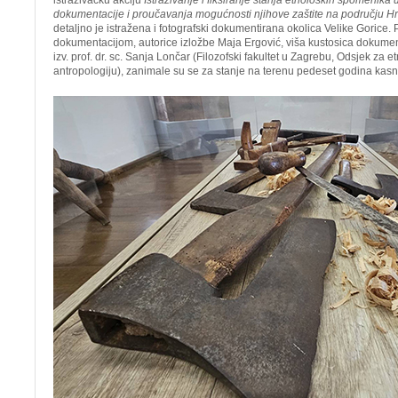
istraživačku akciju
Istraživanje i fiksiranje stanja etnoloških spomenika u
dokumentacije i proučavanja mogućnosti njihove zaštite na području H
detaljno je istražena i fotografski dokumentirana okolica Velike Gorice.
dokumentacijom, autorice izložbe Maja Ergović, viša kustosica dokument
izv. prof. dr. sc. Sanja Lončar (Filozofski fakultet u Zagrebu, Odsjek za et
antropologiju), zanimale su se za stanje na terenu pedeset godina kasni