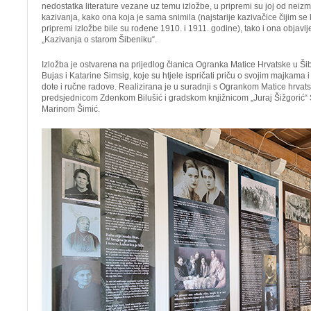
nedostatka literature vezane uz temu izložbe, u pripremi su joj od neizm
kazivanja, kako ona koja je sama snimila (najstarije kazivačice čijim se 
pripremi izložbe bile su rođene 1910. i 1911. godine), tako i ona objavlj
„Kazivanja o starom Šibeniku“.
Izložba je ostvarena na prijedlog članica Ogranka Matice Hrvatske u Š
Bujas i Katarine Simsig, koje su htjele ispričati priču o svojim majkama i
dote i ručne radove. Realizirana je u suradnji s Ogrankom Matice hrvat
predsjednicom Zdenkom Bilušić i gradskom knjižnicom „Juraj Šižgorić“ 
Marinom Šimić.