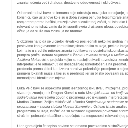
znanja i učenja već i dijaloga, društvene odgovornosti i uključivosti.
Odabrani radovi bave se temama koje određuju muzejsko postojanje, a t
korisnici. Kao ustanove koje su u doba svojeg osnutka legitimizirale zn
usmjerene prema baštini, muzeji ovise o kvalitetnoj zaštiti, ali isto tako 
relevantnome istraživanju da bi ispunili svoju društvenu ulogu, poseb
očekuje da služe kao forumi, a ne hramovi.
S obzirom na to da se u cijeloj Hrvatskoj posljednjih nekoliko godina in
postavima kao glavnome komunikacijskom obliku muzeja, prvi dio broj
kojima je u središtu prijenos znanja i oblikovanje posjetiteljskog iskust
primjera pruža Barbara Vujanović u članku
Povratak muzeja u Meštrović
Atelijera Meštrović
, o projektu kojim se nastoji ostvariti ravnoteža između
interpretacije te odmaknuti od dosadašnjeg usredotočenja na predmet
predmeta prema zbirci kao izvoru narativa pokretač je promjene o kojem
primjeru lokalnih muzeja koji su u prednosti jer su blisko povezani sa s
memorijom i identitetom mjesta.
Luka Veić bavi se aspektima (multi)senzornog iskustva u muzejima, p
stvaranju znanja, dok Dragan Kiurski u radu
Muzejski teatar: od kraljev
sudjelovanja posjetitelja
govori o proširenju već iskušanih interpretaci
Martina Glumac i Željka Miklošević u članku
Sudjelovanje studentske p
programima – studija slučaja Muzeja Slavonije u Osijeku
izlažu analizu
programima Muzeja, ističući da su aktivnosti uglavnom povezane s for
stručnim poimanjem baštine te upućujući na mogućnosti relevantnijeg pri
U drugom dijelu časopisa bavimo se temama povezanima s istraživan