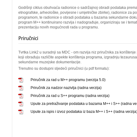
Godišnji ciklus obuhvaća radionice o sadržajnoj obradi podataka prem
etnografske, arheološke, povijesne i umjetničke zbirke), radionice za p
programom, te radionice o obradi podataka u bazama sekundarne doku
program M++ kontinuirano razvija i nadograđuje, organiziraju se i tema
prezentaciju novih mogućnosti rada u programu.
Priručnici
Tvrtka Link2 u suradnji sa MDC - om razvija niz priručnika za korišten
koji obrađuju različite aspekte korištenja programa, izgradnju tezaurusa
sekundarne muzejske dokumentacije.
Trenutno su dostupni sljedeći priručnici (u pdf formatu):
Priručnik za rad u M++ programu (verzija 5.0)
Priručnik za nadzor nazivlja (radna verzija)
Priručnik za rad u S++ programu (radna verzija)
Upute za pretraživanje podataka u bazama M++ i S++ (radna ver
Upute za ispis i izvoz podataka iz baza M++ i S++ (radna verzija