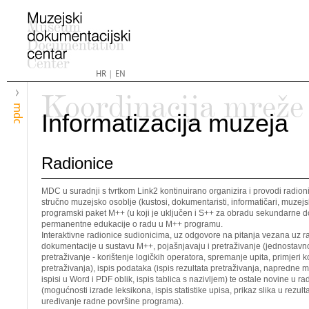
HR
|
EN
Koordinacija mreže
mdc
Informatizacija muzeja
Radionice
MDC u suradnji s tvrtkom Link2 kontinuirano organizira i provodi radion
stručno muzejsko osoblje (kustosi, dokumentaristi, informatičari, muzejski
programski paket M++ (u koji je uključen i S++ za obradu sekundarne 
permanentne edukacije o radu u M++ programu.
Interaktivne radionice sudionicima, uz odgovore na pitanja vezana uz 
dokumentacije u sustavu M++, pojašnjavaju i pretraživanje (jednostavno
pretraživanje - korištenje logičkih operatora, spremanje upita, primjeri ko
pretraživanja), ispis podataka (ispis rezultata pretraživanja, napredne
ispisi u Word i PDF oblik, ispis tablica s nazivljem) te ostale novine u 
(mogućnosti izrade leksikona, ispis statistike upisa, prikaz slika u rezult
uređivanje radne površine programa).