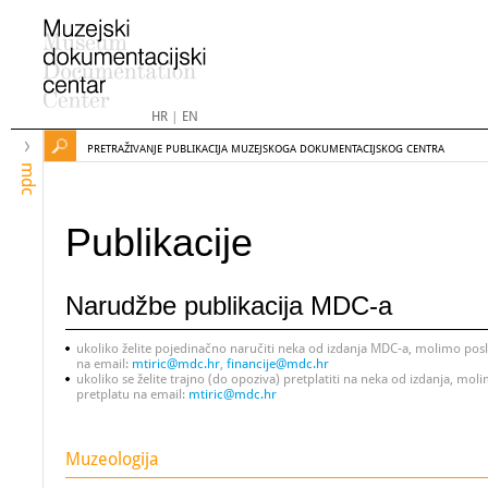
HR
|
EN
PRETRAŽIVANJE PUBLIKACIJA MUZEJSKOGA DOKUMENTACIJSKOG CENTRA
mdc
Publikacije
Narudžbe publikacija MDC-a
ukoliko želite pojedinačno naručiti neka od izdanja MDC-a, molimo pos
na email:
mtiric@mdc.hr
,
financije@mdc.hr
ukoliko se želite trajno (do opoziva) pretplatiti na neka od izdanja, moli
pretplatu na email:
mtiric@mdc.hr
Muzeologija