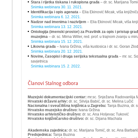
Stara i rijetka tiskana i rukopisna građa
– dr. sc. Marijana Tomić,
Snimka webinara 30. 11. 2021.
Identifikacija i opis agenata
– Elia Ekinović Micak, viša knjižnič
Snimka webinara 6. 12. 2021.
Nadzor nad imenima i nazivljem
– Elia Ekinović Micak, viša knj
Snimka webinara 13. 12. 2021.
Ontologija (imenski prostor) za Pravilnik za opis i pristup građ
muzejima
– dr. sc. Mirna Willer, red. prof. u trajnom zvanju u miru 
Snimka webinara 15. 12. 2021.
Likovna građa
– Ivana Gržina, viša kustosica i dr. sc. Goran Zlodi,
Snimka webinara 20. 12. 2021.
Novine, časopisi i druga serijska tekstualna građa
– mr. sc. S
savjetnica
Snimka webinara 15. 2. 2022.
Članovi Stalnog odbora
Muzejski dokumentacijski centar:
mr.sc. Snježana Radovanlija M
Hrvatski državni arhiv:
dr. sc. Silvija Babić, dr. sc. Melina Lučić
Nacionalna i sveučilišna knjižnica u Zagrebu:
Tanja Buzina, dr. s
Hrvatsko muzejsko društvo:
Ivana Gržina
Hrvatsko arhivističko društvo:
dr. sc. Ana Holjevac Tuković
Hrvatsko knjižničarsko društvo:
dr. sc. Dijana Machala
Akademska zajednica:
dr. sc. Marijana Tomić, dr. sc. Ana Barbarić,
Predsjednica:
Tanja Buzina