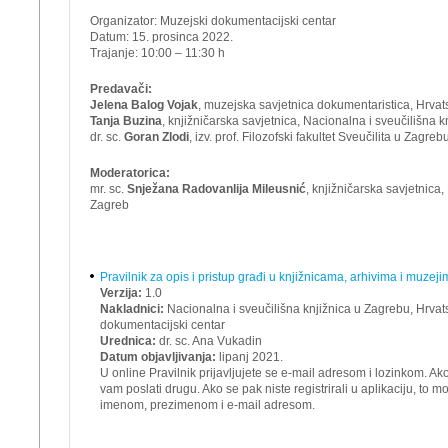
Organizator: Muzejski dokumentacijski centar
Datum: 15. prosinca 2022.
Trajanje: 10:00 – 11:30 h
Predavači:
Jelena Balog Vojak
, muzejska savjetnica dokumentaristica, Hrvat
Tanja Buzina
, knjižničarska savjetnica, Nacionalna i sveučilišna k
dr. sc.
Goran Zlodi
, izv. prof. Filozofski fakultet Sveučilita u Zagreb
Moderatorica:
mr. sc.
Snježana Radovanlija Mileusnić
, knjižničarska savjetnica
Zagreb
Pravilnik za opis i pristup građi u knjižnicama, arhivima i muzej
Verzija:
1.0
Nakladnici:
Nacionalna i sveučilišna knjižnica u Zagrebu, Hrvats
dokumentacijski centar
Urednica:
dr. sc. Ana Vukadin
Datum objavljivanja:
lipanj 2021.
U online Pravilnik prijavljujete se e-mail adresom i lozinkom. Ako
vam poslati drugu. Ako se pak niste registrirali u aplikaciju, to 
imenom, prezimenom i e-mail adresom.