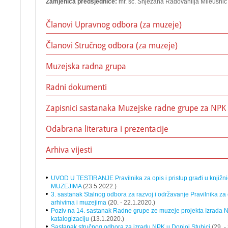
Zamjenica predsjednice:
mr. sc. Snježana Radovanlija Mileusnić
Članovi Upravnog odbora (za muzeje)
Članovi Stručnog odbora (za muzeje)
Muzejska radna grupa
Radni dokumenti
Zapisnici sastanaka Muzejske radne grupe za NPK
Odabrana literatura i prezentacije
Arhiva vijesti
UVOD U TESTIRANJE Pravilnika za opis i pristup građi u knjižn
MUZEJIMA
(23.5.2022.)
3. sastanak Stalnog odbora za razvoj i održavanje Pravilnika za o
arhivima i muzejima
(20. - 22.1.2020.)
Poziv na 14. sastanak Radne grupe ze muzeje projekta Izrada N
katalogizaciju
(13.1.2020.)
Sastanak stručnog odbora za izradu NPK u Donjoj Stubici
(29. -