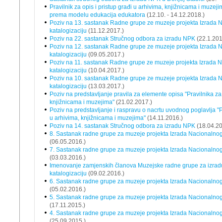
Pravilnik za opis i pristup građi u arhivima, knjižnicama i muze
prema modelu edukacija edukatora
(12.10. - 14.12.2018.)
Poziv na 13. sastanak Radne grupe ze muzeje projekta Izrada N
katalogizaciju
(11.12.2017.)
Poziv na 22. sastanak Stručnog odbora za izradu NPK
(22.1.201
Poziv na 12. sastanak Radne grupe ze muzeje projekta Izrada N
katalogizaciju
(09.05.2017.)
Poziv na 11. sastanak Radne grupe ze muzeje projekta Izrada N
katalogizaciju
(10.04.2017.)
Poziv na 10. sastanak Radne grupe ze muzeje projekta Izrada N
katalogizaciju
(13.03.2017.)
Poziv na predstavljanje pravila za elemente opisa "Pravilnika za 
knjižnicama i muzejima"
(21.02.2017.)
Poziv na predstavljanje i raspravu o nacrtu uvodnog poglavlja "Pr
u arhivima, knjižnicama i muzejima"
(14.11.2016.)
Poziv na 14. sastanak Stručnog odbora za izradu NPK
(18.04.20
8. Sastanak radne grupe za muzeje projekta Izrada Nacionalnog 
(06.05.2016.)
7. Sastanak radne grupe za muzeje projekta Izrada Nacionalnog 
(03.03.2016.)
Imenovanje zamjenskih članova Muzejske radne grupe za izradu
katalogizaciju
(09.02.2016.)
6. Sastanak radne grupe za muzeje projekta Izrada Nacionalnog 
(05.02.2016.)
5. Sastanak radne grupe za muzeje projekta Izrada Nacionalnog 
(17.11.2015.)
4. Sastanak radne grupe za muzeje projekta Izrada Nacionalnog 
(25.09.2015.)