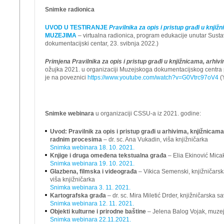
Snimke radionica
UVOD U TESTIRANJE
Pravilnika za opis i pristup građi u knji
MUZEJIMA
– virtualna radionica, program edukacije unutar Susta
dokumentacijski centar, 23. svibnja 2022.)
Primjena Pravilnika za opis i pristup građi u knjižnicama, arhiv
ožujka 2021. u organizaciji Muzejskoga dokumentacijskog centra
je na poveznici
https://www.youtube.com/watch?v=G0Vtrc97oV4
(
Snimke webinara
u organizaciji CSSU-a iz 2021. godine:
Uvod: Pravilnik za opis i pristup građi u arhivima, knjižnicam
radnim procesima
– dr. sc. Ana Vukadin, viša knjižničarka
Snimka webinara 18. 10. 2021.
Knjige i druga omeđena tekstualna građa
– Elia Ekinović Micak
Snimka webinara 19. 10. 2021.
Glazbena, filmska i videograđa
– Vikica Semenski, knjižničarsk
viša knjižničarka
Snimka webinara 3. 11. 2021.
Kartografska građa
– dr. sc. Mira Miletić Drder, knjižničarska sa
Snimka webinara 12. 11. 2021.
Objekti kulturne i prirodne baštine
– Jelena Balog Vojak, muzej
Snimka webinara 22.11.2021.