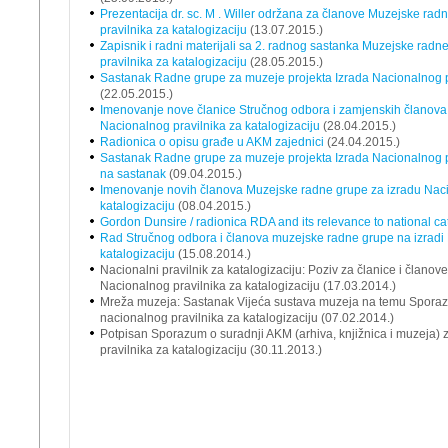
Prezentacija dr. sc. M . Willer održana za članove Muzejske ra
pravilnika za katalogizaciju
(13.07.2015.)
Zapisnik i radni materijali sa 2. radnog sastanka Muzejske rad
pravilnika za katalogizaciju
(28.05.2015.)
Sastanak Radne grupe za muzeje projekta Izrada Nacionalnog pr
(22.05.2015.)
Imenovanje nove članice Stručnog odbora i zamjenskih članova
Nacionalnog pravilnika za katalogizaciju
(28.04.2015.)
Radionica o opisu građe u AKM zajednici
(24.04.2015.)
Sastanak Radne grupe za muzeje projekta Izrada Nacionalnog pra
na sastanak
(09.04.2015.)
Imenovanje novih članova Muzejske radne grupe za izradu Naci
katalogizaciju
(08.04.2015.)
Gordon Dunsire / radionica RDA and its relevance to national ca
Rad Stručnog odbora i članova muzejske radne grupe na izradi 
katalogizaciju
(15.08.2014.)
Nacionalni pravilnik za katalogizaciju: Poziv za članice i člano
Nacionalnog pravilnika za katalogizaciju (17.03.2014.)
Mreža muzeja: Sastanak Vijeća sustava muzeja na temu Sporazu
nacionalnog pravilnika za katalogizaciju (07.02.2014.)
Potpisan Sporazum o suradnji AKM (arhiva, knjižnica i muzeja) 
pravilnika za katalogizaciju (30.11.2013.)