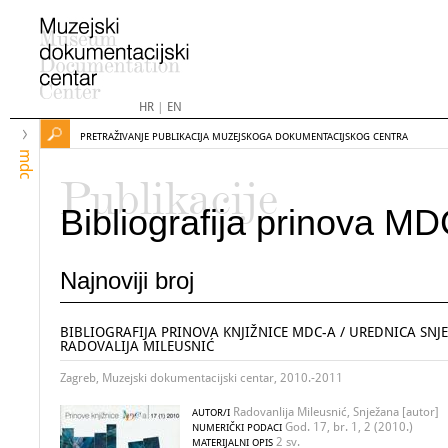
HR
|
EN
PRETRAŽIVANJE PUBLIKACIJA MUZEJSKOGA DOKUMENTACIJSKOG CENTRA
mdc
Publikacije
Bibliografija prinova M
Najnoviji broj
BIBLIOGRAFIJA PRINOVA KNJIŽNICE MDC-A / UREDNICA SNJ
RADOVALIJA MILEUSNIĆ
Zagreb, Muzejski dokumentacijski centar, 2010.-2011
Radovanlija Mileusnić, Snježana [autor]
AUTOR/I
God. 17, br. 1, 2 (2010.)
NUMERIČKI PODACI
2 sv.
MATERIJALNI OPIS