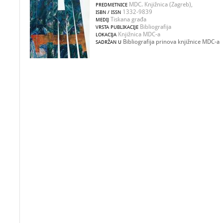
MDC. Knjižnica (Zagreb),
PREDMETNICE
1332-9839
ISBN / ISSN
Tiskana građa
MEDIJ
Bibliografija
VRSTA PUBLIKACIJE
Knjižnica MDC-a
LOKACIJA
Bibliografija prinova knjižnice MDC-a
SADRŽAN U